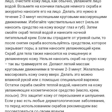
лицо, очистите кожу лица, как обычно, увлажните лицо
водой. Возьмите на кончики пальцев немного скраба и
аккуратно наносите его на лицо. Делать это нужно в
течение 2-3 минут неспешными круговыми массирующими
движениями. Избегайте чувствительных мест (нельзя
наносить средство на кожу вокруг глаз и губ). Затем
смойте скраб теплой водой и нанесите ночной
питательный крем. Если вы страдаете от угревой сыпи, то
после снятия скраба воспользуйтесь средством, которое
закрывает поры, а затем наносите увлажняющий крем.
Скраб для тела также наносится на очищенную и
увлажненную кожу. Нельзя наносить скраб на сухую кожу
– так вы травмируете ее. Делают легкий массаж
круговыми движениями в течение 2-3 минут. Желательно
массировать кожу снизу вверх. Делать это можно
влажной рукой или с помощью специальной варежки.
Остатки скраба смойте теплой водой, нанесите на кожу
увлажняющее косметическое средство (масло, крем,
лосьон). Это защитит кожу от пересыхания и шелушения.
Если у вас есть любые дерматологические заболевания,
то перед использованием скрабов рекомендуем вас
посоветоваться со своим врачом.