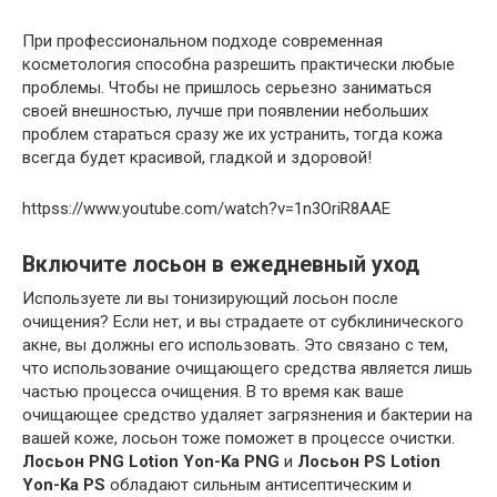
При профессиональном подходе современная
косметология способна разрешить практически любые
проблемы. Чтобы не пришлось серьезно заниматься
своей внешностью, лучше при появлении небольших
проблем стараться сразу же их устранить, тогда кожа
всегда будет красивой, гладкой и здоровой!
httpss://www.youtube.com/watch?v=1n3OriR8AAE
Включите лосьон в ежедневный уход
Используете ли вы тонизирующий лосьон после
очищения? Если нет, и вы страдаете от субклинического
акне, вы должны его использовать. Это связано с тем,
что использование очищающего средства является лишь
частью процесса очищения. В то время как ваше
очищающее средство удаляет загрязнения и бактерии на
вашей коже, лосьон тоже поможет в процессе очистки.
Лосьон PNG Lotion Yon-Ka PNG
и
Лосьон PS Lotion
Yon-Ka PS
обладают сильным антисептическим и