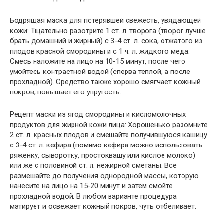
Бодрящая маска для потерявшей свежесть, увядающей
кожи: Тщательно разотрите 1 ст. л. творога (творог лучше
брать домашний и жирный) с 3-4 ст. л. сока, отжатого из
плодов красной смородины и с 1 ч. л. жидкого меда.
Смесь наложите на лицо на 10-15 минут, после чего
умойтесь контрастной водой (сперва теплой, а после
прохладной). Средство также хорошо смягчает кожный
покров, повышает его упругость.
Рецепт маски из ягод смородины и кисломолочных
продуктов для жирной кожи лица: Хорошенько разомните
2 ст. л. красных плодов и смешайте получившуюся кашицу
с 3-4 ст. л. кефира (помимо кефира можно использовать
ряженку, сыворотку, простоквашу или кислое молоко)
или же с половиной ст. л. нежирной сметаны. Все
размешайте до получения однородной массы, которую
нанесите на лицо на 15-20 минут и затем смойте
прохладной водой. В любом варианте процедура
матирует и освежает кожный покров, чуть отбеливает.