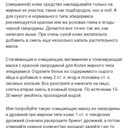
(смешанной) коже средство накладывайте только на
жирные ее участки, такие как подбородок, нос и лоб. А
для сухого и нормального типа эпидермиса
рекомендуется красная или же розовая глина и ягоды
черной смородины. Делается все точно так же, как
написано выше. При очень сухой коже желательно
добавить в смесь еще несколько капель растительного
масла.
Стягивающая и очищающая, витаминная и тонизирующая
маска с красной смородиной для более жирного типа
эпидермиса: Отделите белок из содержимого сырого
яйца и добавьте к нему 2 ст. л. ягод и половину ст. л.
овсяных хлопьев. Все разотрите и нанесите на лицо,
слегка втирая смесь в кожный покров. По истечении 15-
20 минут умойтесь прохладной водой.
Или попробуйте такую очищающую маску из смородины
и дрожжей при жирном типе кожи: 1 ст. л. пекарских
дрожжей (сначала раскрошите брикет дрожжей, а потом
отмеряйте нужное количество крошки) залейте где-то