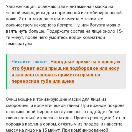
Увлажняющая, освежающая и витаминная маска из
черной смородины для нормальной и комбинированной
кожи: 2 ст. л. ягод разотрите вместе с таким же
количеством нежирного йогурта. Ну, или йогурта можно
взять чуть больше. Подержите состав на лице около 15-
ти минут, после чего умойтесь водой комнатной
температуры.
Читайте также:
Народные приметы о прыщах:
что будет если прыщ на подбородке или носу
и как растолковать приметы прыщ на
переносице губе или щеке
Очищающие и тонизирующие маски для лица из
смородины и косметической глины: При кожном покрове
с повышенной жирностью лучше всего подойдет белая
глина (каолин) и красные ягоды. Просто разведите 1 ст. л.
порошка каолина соком, отжатым из плодов, и нанесите
массу на лицо на 15 минут. При комбинированной