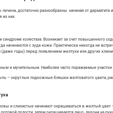
печени, достаточно разнообразны: начиная от дерматита 
 из них.
и синдроме холестаза. Возникает за счёт повышенного со
да начинаются с зуда кожи. Практически никогда не встре
я (даже годы) перед появлением желтухи или других клин
м и мучительным. Наиболее часто поражаемые участки на 
ыпь – округлые подкожные бляшки желтоватого цвета, рас
туха
овы и слизистые начинают окрашиваться в желтый цвет —
 ротовой полости, затем окрашивается лицо, ладони на рука