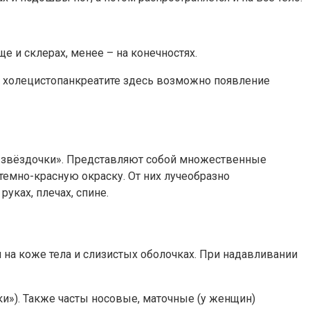
 и склерах, менее – на конечностях.
ом холецистопанкреатите здесь возможно появление
е звёздочки». Представляют собой множественные
темно-красную окраску. От них лучеобразно
уках, плечах, спине.
на коже тела и слизистых оболочках. При надавливании
и»). Также часты носовые, маточные (у женщин)