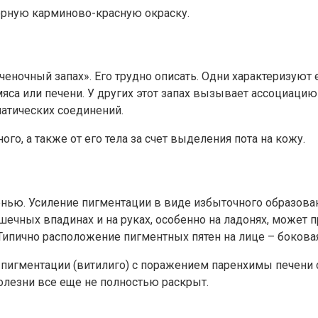
терную карминово-красную окраску.
еночный запах». Его трудно описать. Одни характеризуют 
мяса или печени. У других этот запах вызывает ассоциац
атических соединений.
го, а также от его тела за счет выделения пота на кожу.
енью. Усиление пигментации в виде избыточного образова
ечных впадинах и на руках, особенно на ладонях, может п
Типично расположение пигментных пятен на лице – бокова
игментации (витилиго) с поражением паренхимы печени 
олезни все еще не полностью раскрыт.