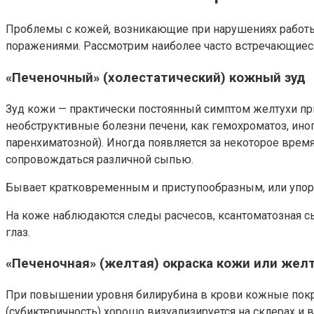
Проблемы с кожей, возникающие при нарушениях работы 
поражениями. Рассмотрим наиболее часто встречающиеся
«Печеночный» (холестатический) кожный зуд
Зуд кожи — практически постоянный симптом желтухи пр
необструктивные болезни печени, как гемохроматоз, иног
паренхиматозной). Иногда появляется за некоторое врем
сопровождаться различной сыпью.
Бывает кратковременным и приступообразным, или упорны
На коже наблюдаются следы расчесов, ксантоматозная с
глаз.
«Печеночная» (желтая) окраска кожи или жел
При повышении уровня билирубина в крови кожные покр
(субиктеричность) хорошо визуализируется на склерах и в