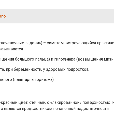
ого
(«печеночные ладони») – симптом, встречающийся практич
навливается.
ышения большого пальца) и гипотенара (возвышения мизин
е, при беременности, у здоровых подростков.
ного (плантарная эритема).
-красный цвет, отечный, с «лакированной» поверхностью. 
сто является предвестником печеночной недостаточности.