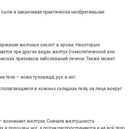
и сыпи и заканчивая практически необратимыми
держания желчных кислот в крови. Некоторые
чается при других видах желтух (гемолитической или
ических признаков заболеваний печени. Также может
теле – кожа туловища, рук и ног.
полагающиеся в кожных складках тела, на лице вокруг
 возникает желтуха. Сначала желтушность
х и подошвы ног, а потом распространяется и на всё тело.