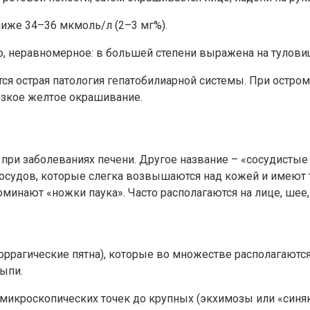
ниже 34–36 мкмоль/л (2–3 мг%).
, неравномерное: в большей степени выражена на туловище
тся острая патология гепатобилиарной системы. При остр
езкое желтое окрашивание.
при заболеваниях печени. Другое название – «сосудисты
 сосудов, которые слегка возвышаются над кожей и имеют 
инают «ножки паука». Часто располагаются на лице, шее, р
рагические пятна), которые во множестве располагаются 
сыпи.
микроскопических точек до крупных (экхимозы или «синяк