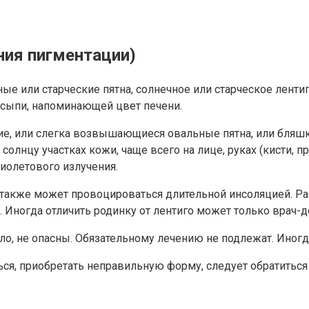
ния пигментации)
е или старческие пятна, солнечное или старческое лентиго
й сыпи, напоминающей цвет печени.
е, или слегка возвышающиеся овальные пятна, или бляшки
олнцу участках кожи, чаще всего на лице, руках (кисти, пр
иолетового излучения.
 также может провоцироваться длительной инсоляцией. Рас
Иногда отличить родинку от лентиго может только врач-д
ло, не опасны. Обязательному лечению не подлежат. Иногд
ься, приобретать неправильную форму, следует обратитьс