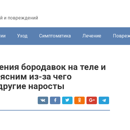
ей и повреждений
гии
Уход
Симптоматика
Лечение
Повреж
ния бородавок на теле и
ыясним из-за чего
другие наросты