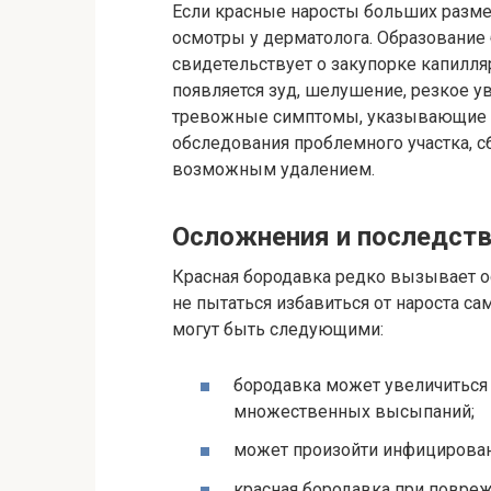
Если красные наросты больших разме
осмотры у дерматолога. Образование
свидетельствует о закупорке капилля
появляется зуд, шелушение, резкое ув
тревожные симптомы, указывающие на
обследования проблемного участка, сб
возможным удалением.
Осложнения и последст
Красная бородавка редко вызывает ос
не пытаться избавиться от нароста са
могут быть следующими:
бородавка может увеличиться 
множественных высыпаний;
может произойти инфицировани
красная бородавка при повре