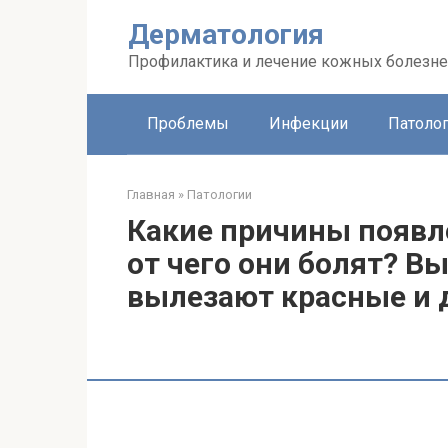
Перейти
Дерматология
к
контенту
Профилактика и лечение кожных болезн
Проблемы
Инфекции
Патоло
Главная
»
Патологии
Какие причины появле
от чего они болят? В
вылезают красные и 