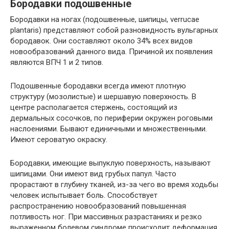
Бородавки подошвенные
Бородавки на ногах (подошвенные, шипицы, verrucae
plantaris) представляют собой разновидность вульгарных
бородавок. Они составляют около 34% всех видов
новообразований данного вида. Причиной их появления
являются ВПЧ 1 и 2 типов.
Подошвенные бородавки всегда имеют плотную
структуру (мозолистые) и шершавую поверхность. В
центре располагается стержень, состоящий из
дермальных сосочков, по периферии окружен роговыми
наслоениями. Бывают единичными и множественными.
Имеют сероватую окраску.
Бородавки, имеющие выпуклую поверхность, называют
шипицами. Они имеют вид грубых папул. Часто
прорастают в глубину тканей, из-за чего во время ходьбы
человек испытывает боль. Способствует
распространению новообразований повышенная
потливость ног. При массивных разрастаниях и резко
выраженном болевом синдроме происходит деформация