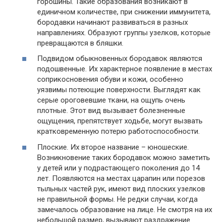
горошины. Такие образования возникают в
единичном количестве, при снижении иммунитета,
бородавки начинают развиваться в разных
направлениях. Образуют группы узелков, которые
превращаются в бляшки.
Подвидом обыкновенных бородавок являются
подошвенные. Их характерное появление в местах
соприкосновения обуви и кожи, особенно
уязвимы потеющие поверхности. Выглядят как
серые ороговевшие ткани, на ощупь очень
плотные. Этот вид вызывает болезненные
ощущения, препятствует ходьбе, могут вызвать
кратковременную потерю работоспособности.
Плоские. Их второе название – юношеские.
Возникновение таких бородавок можно заметить
у детей или у подрастающего поколения до 14
лет. Появляются на местах царапин или порезов
тыльных частей рук, имеют вид плоских узелков
не правильной формы. Не редки случаи, когда
замечалось образование на лице. Не смотря на их
небольшой размер, вызывают раздражение