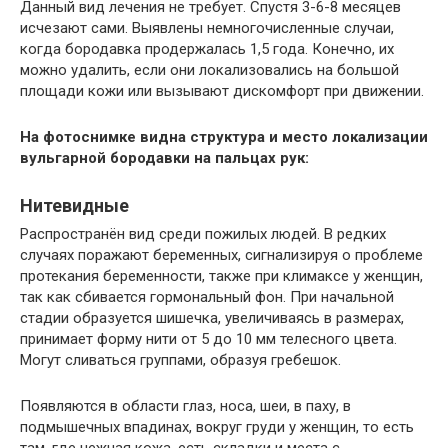
Данный вид лечения не требует. Спустя 3-6-8 месяцев
исчезают сами. Выявлены немногочисленные случаи,
когда бородавка продержалась 1,5 года. Конечно, их
можно удалить, если они локализовались на большой
площади кожи или вызывают дискомфорт при движении.
На фотоснимке видна структура и место локализации
вульгарной бородавки на пальцах рук:
Нитевидные
Распространён вид среди пожилых людей. В редких
случаях поражают беременных, сигнализируя о проблеме
протекания беременности, также при климаксе у женщин,
так как сбивается гормональный фон. При начальной
стадии образуется шишечка, увеличиваясь в размерах,
принимает форму нити от 5 до 10 мм телесного цвета.
Могут сливаться группами, образуя гребешок.
Появляются в области глаз, носа, шеи, в паху, в
подмышечных впадинах, вокруг груди у женщин, то есть
там, где нежная кожа, есть складки и места с